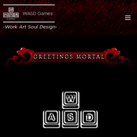
WASD Games.
-Work
Art
Soul
Design
-