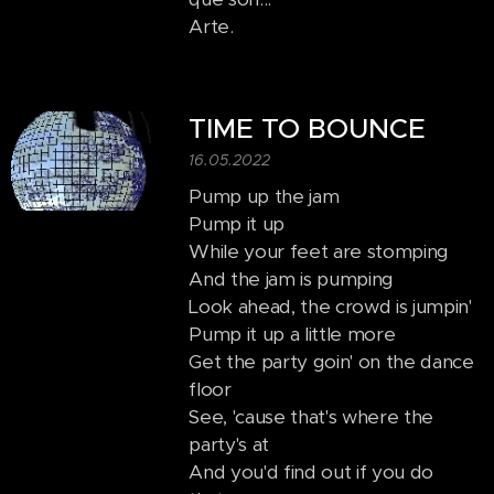
Arte.
TIME TO BOUNCE
16.05.2022
Pump up the jam
Pump it up
While your feet are stomping
And the jam is pumping
Look ahead, the crowd is jumpin'
Pump it up a little more
Get the party goin' on the dance
floor
See, 'cause that's where the
party's at
And you'd find out if you do