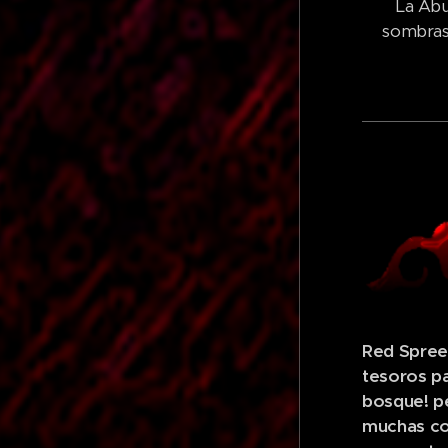
La Abu
sombras!
Red Spree!
tesoros pa
bosque! p
muchas cos