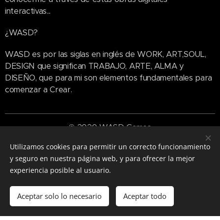
interactivas...
¿WASD?
WASD es por las siglas en inglés de WORK, ART,SOUL,
DESIGN que significan TRABAJO, ARTE, ALMA y
DISEÑO, que para mi son elementos fundamentales para
comenzar a Crear.
© 2020 WASD Games
Utilizamos cookies para permitir un correcto funcionamiento
y seguro en nuestra página web, y para ofrecer la mejor
experiencia posible al usuario.
Aceptar solo lo necesario
Aceptar todo
Comenzar
¡Crea tu página web gratis!
Creado con
Webnode
Cookies